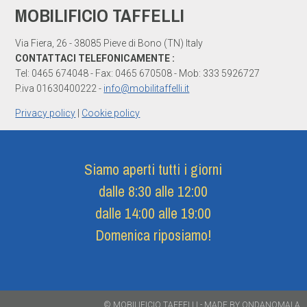
MOBILIFICIO TAFFELLI
Via Fiera, 26 - 38085 Pieve di Bono (TN) Italy
CONTATTACI TELEFONICAMENTE :
Tel: 0465 674048 - Fax: 0465 670508 - Mob: 333 5926727
P.iva 01630400222 -
info@mobilitaffelli.it
Privacy policy
|
Cookie policy
Siamo aperti tutti i giorni
dalle 8:30 alle 12:00
dalle 14:00 alle 19:00
Domenica riposiamo!
© MOBILIFICIO TAFFELLI -
MADE BY ONDANOMALA